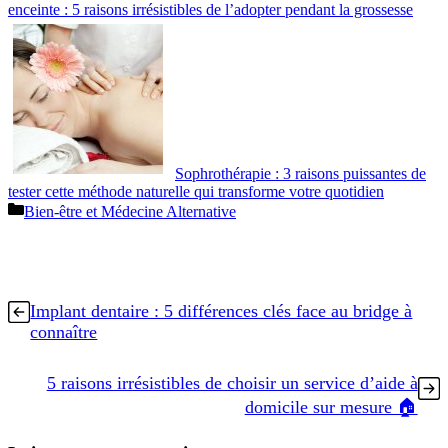
enceinte : 5 raisons irrésistibles de l’adopter pendant la grossesse
Sophrothérapie : 3 raisons puissantes de
tester cette méthode naturelle qui transforme votre quotidien
Catégories
Bien-être et Médecine Alternative
Implant dentaire : 5 différences clés face au bridge à
connaître
5 raisons irrésistibles de choisir un service d’aide à
domicile sur mesure 🏠