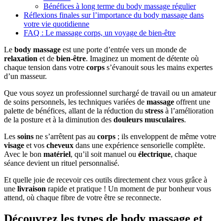
Bénéfices à long terme du body massage régulier
Réflexions finales sur l’importance du body massage dans
votre vie quotidienne
FAQ : Le massage corps, un voyage de bien-être
Le
body massage
est une porte d’entrée vers un monde de
relaxation
et de
bien-être
. Imaginez un moment de détente où
chaque tension dans votre
corps
s’évanouit sous les mains expertes
d’un masseur.
Que vous soyez un professionnel surchargé de travail ou un amateur
de soins personnels, les techniques variées de
massage
offrent une
palette de bénéfices, allant de la réduction du
stress
à l’amélioration
de la posture et à la diminution des
douleurs musculaires
.
Les
soins
ne s’arrêtent pas au
corps
; ils enveloppent de même votre
visage
et vos
cheveux
dans une expérience sensorielle complète.
Avec le bon
matériel
, qu’il soit manuel ou
électrique
, chaque
séance devient un rituel personnalisé.
Et quelle joie de recevoir ces outils directement chez vous grâce à
une
livraison
rapide et pratique ! Un moment de pur bonheur vous
attend, où chaque fibre de votre être se reconnecte.
Découvrez les types de body massage et