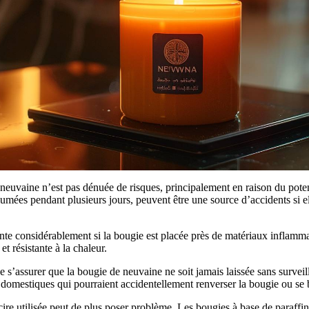
 neuvaine n’est pas dénuée de risques, principalement en raison du pote
lumées pendant plusieurs jours, peuvent être une source d’accidents si e
te considérablement si la bougie est placée près de matériaux inflammab
et résistante à la chaleur.
de s’assurer que la bougie de neuvaine ne soit jamais laissée sans surveil
domestiques qui pourraient accidentellement renverser la bougie ou se b
la cire utilisée peut de plus poser problème. Les bougies à base de paraff