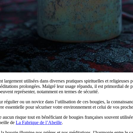
 largement utilisées dans diverses pratiques spirituelles et religieuses 
méditations prolongées. Malgré leur usage répandu, il est primordial de 
peuvent représenter, notamment en termes de sécurité.
r régulier ou un novice dans l’utilisation de ces bougies, la connaissanc
re essentielle pour sécuriser votre environnement et celui de vos proche
 aucun risque tout en bénéficiant de bougies françaises souvent utilisée
beille de
La Fabrique de l’Abeille
.
la bougie illumine nos prières et nos méditations, l’harmonie entre le sac