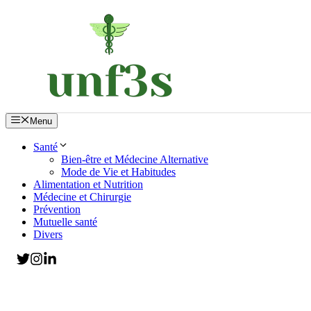
Aller
au
contenu
Menu
Santé
Bien-être et Médecine Alternative
Mode de Vie et Habitudes
Alimentation et Nutrition
Médecine et Chirurgie
Prévention
Mutuelle santé
Divers