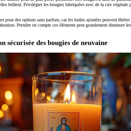
les brûlent. Privilégier les bougies fabriquées avec de la cire végétale p
pter pour des options sans parfum, car les huiles ajoutées peuvent libér
ombustion. Prendre en compte ces éléments peut grandement diminuer les ri
ion sécurisée des bougies de neuvaine