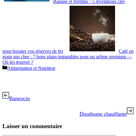
Banane et ferritine : 5 révélations clés
pour booster vos réserves de fer
Café en
grain pas cher : 7 bons plans imparables pour un arôme premium —
Où les trouver ?
Catégories
Alimentation et Nutrition
Baneocin
Doudoune chauffante
Laisser un commentaire