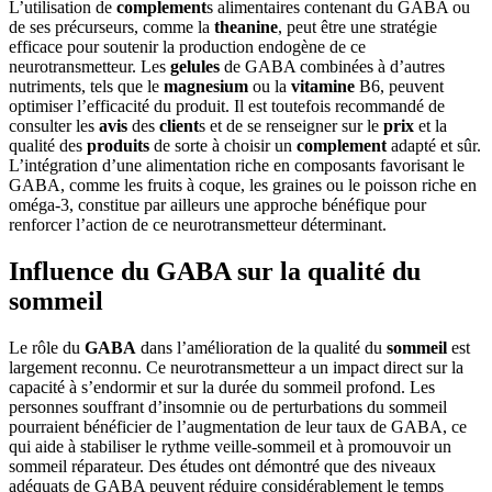
L’utilisation de
complement
s alimentaires contenant du GABA ou
de ses précurseurs, comme la
theanine
, peut être une stratégie
efficace pour soutenir la production endogène de ce
neurotransmetteur. Les
gelules
de GABA combinées à d’autres
nutriments, tels que le
magnesium
ou la
vitamine
B6, peuvent
optimiser l’efficacité du produit. Il est toutefois recommandé de
consulter les
avis
des
client
s et de se renseigner sur le
prix
et la
qualité des
produits
de sorte à choisir un
complement
adapté et sûr.
L’intégration d’une alimentation riche en composants favorisant le
GABA, comme les fruits à coque, les graines ou le poisson riche en
oméga-3, constitue par ailleurs une approche bénéfique pour
renforcer l’action de ce neurotransmetteur déterminant.
Influence du GABA sur la qualité du
sommeil
Le rôle du
GABA
dans l’amélioration de la qualité du
sommeil
est
largement reconnu. Ce neurotransmetteur a un impact direct sur la
capacité à s’endormir et sur la durée du sommeil profond. Les
personnes souffrant d’insomnie ou de perturbations du sommeil
pourraient bénéficier de l’augmentation de leur taux de GABA, ce
qui aide à stabiliser le rythme veille-sommeil et à promouvoir un
sommeil réparateur. Des études ont démontré que des niveaux
adéquats de GABA peuvent réduire considérablement le temps