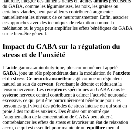
naturelle, intégrer des aliments riches en
acides aminés
précurseurs
du GABA, comme les légumineuses, les noix, les graines ou
certaines viandes, peut par ailleurs contribuer à augmenter
naturellement les niveaux de ce neurotransmetteur. Enfin, associer
ces approches avec des techniques de relaxation comme la
méditation ou le yoga peut amplifier les effets bénéfiques du GABA
sur le bien-être général.
Impact du GABA sur la régulation du
stress et de l’anxiété
L’
acide
gamma-aminobutyrique, plus communément appelé
GABA
, joue un rôle prépondérant dans la modulation de l’
anxiete
et du
stress
. Ce
neurotransmetteur
agit comme un régulateur
naturel au sein du
cerveau
, favorisant la détente et réduisant la
tension nerveuse. Les
recepteurs
spécifiques au GABA dans le
systeme
nerveux central contribuent à calmer l’activité neuronale
excessive, ce qui peut être particulièrement bénéfique pour les
personnes qui vivent des périodes de stress intense ou qui sont en
proie à des troubles anxieux. Des études ont montré que
l’augmentation de la concentration de GABA peut aider à
contrebalancer les effets du stress et favoriser un état de relaxation
accru, ce qui est essentiel pour maintenir un
equilibre
mental.