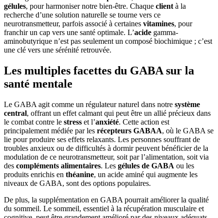
gélules
, pour harmoniser notre bien-être. Chaque
client
à la
recherche d’une solution naturelle se tourne vers ce
neurotransmetteur, parfois associé à certaines
vitamines
, pour
franchir un cap vers une santé optimale. L’
acide
gamma-
aminobutyrique n’est pas seulement un composé biochimique ; c’est
une clé vers une sérénité retrouvée.
Les multiples facettes du GABA sur la
santé mentale
Le GABA agit comme un régulateur naturel dans notre
système
central
, offrant un effet calmant qui peut être un allié précieux dans
le combat contre le
stress
et l’
anxiété
. Cette action est
principalement médiée par les
récepteurs GABAA
, où le GABA se
lie pour produire ses effets relaxants. Les personnes souffrant de
troubles anxieux ou de difficultés à dormir peuvent bénéficier de la
modulation de ce neurotransmetteur, soit par l’alimentation, soit via
des
compléments alimentaires
. Les
gélules de GABA
ou les
produits enrichis en
théanine
, un acide aminé qui augmente les
niveaux de GABA, sont des options populaires.
De plus, la supplémentation en GABA pourrait améliorer la qualité
du sommeil. Le sommeil, essentiel à la récupération musculaire et
cognitive, peut être grandement amélioré par des niveaux adéquats