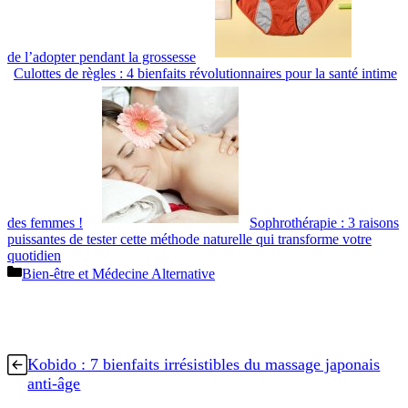
de l’adopter pendant la grossesse
Culottes de règles : 4 bienfaits révolutionnaires pour la santé intime
des femmes !
Sophrothérapie : 3 raisons
puissantes de tester cette méthode naturelle qui transforme votre
quotidien
Catégories
Bien-être et Médecine Alternative
Kobido : 7 bienfaits irrésistibles du massage japonais
anti-âge