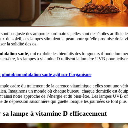
ont pas juste des ampoules ordinaires ; elles sont des étoiles artificiell
x du soleil, ces lampes stimulent la peau pour qu’elle produise de la v
ser la solidité des os.
dulation santé
, qui exploite les bienfaits des longueurs d’onde lumine
e bien-être, les lampes à vitamine D utilisent la lumière UVB pour activer
photobiomodulation santé agit sur l’organisme
simple cadre du traitement de la carence vitaminique ; elles sont une véri
idien. Imaginons un monde où chaque bureau, chaque domicile est équip
ant ainsi notre approche de l’énergie et du bien-être. Les lampes UVB 
me de dépression saisonnière qui guette lorsque les journées se font plus
er sa lampe à vitamine D efficacement