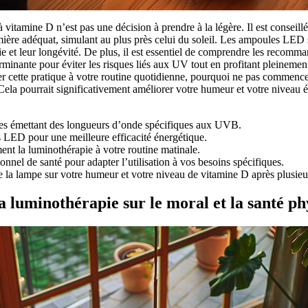
vitamine D n’est pas une décision à prendre à la légère. Il est conseill
mière adéquat, simulant au plus près celui du soleil. Les ampoules LED 
 et leur longévité. De plus, il est essentiel de comprendre les recomman
minante pour éviter les risques liés aux UV tout en profitant pleinemen
er cette pratique à votre routine quotidienne, pourquoi ne pas commence
ela pourrait significativement améliorer votre humeur et votre niveau é
s émettant des longueurs d’onde spécifiques aux UVB.
 LED pour une meilleure efficacité énergétique.
ent la luminothérapie à votre routine matinale.
nnel de santé pour adapter l’utilisation à vos besoins spécifiques.
de la lampe sur votre humeur et votre niveau de vitamine D après plusieur
la luminothérapie sur le moral et la santé p