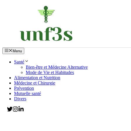
Aller
au
contenu
Menu
Santé
Bien-être et Médecine Alternative
Mode de Vie et Habitudes
Alimentation et Nutrition
Médecine et Chirurgie
Prévention
Mutuelle santé
Divers