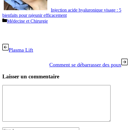
Injection acide hyaluronique visage : 5
bienfaits pour rajeunir efficacement
Catégories
Médecine et Chirurgie
Plasma Lift
Comment se débarrasser des poux
Laisser un commentaire
Commentaire
Nom
E-