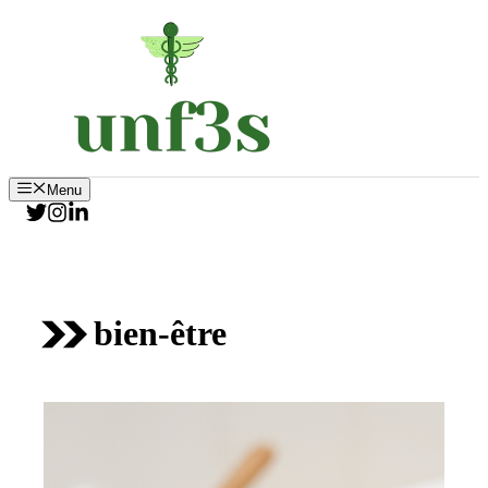
Aller
au
contenu
Menu
bien-être