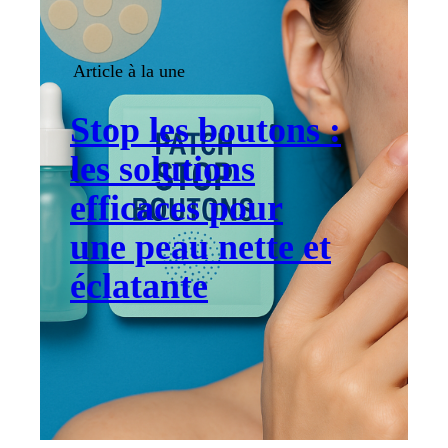
Article à la une
Stop les boutons :
les solutions
efficaces pour
une peau nette et
éclatante