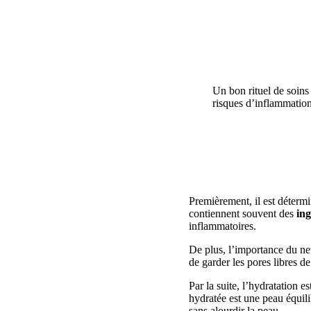
Un bon rituel de soins 
risques d’inflammation
Premièrement, il est déterm
contiennent souvent des
ing
inflammatoires.
De plus, l’importance du ne
de garder les pores libres d
Par la suite, l’hydratation e
hydratée est une peau équili
sans alourdir la peau.