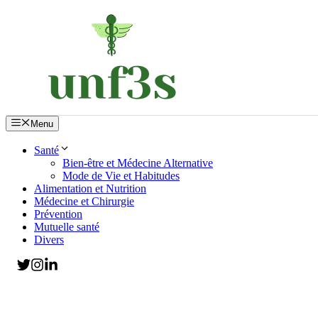
Aller
au
contenu
Menu
Santé
Bien-être et Médecine Alternative
Mode de Vie et Habitudes
Alimentation et Nutrition
Médecine et Chirurgie
Prévention
Mutuelle santé
Divers