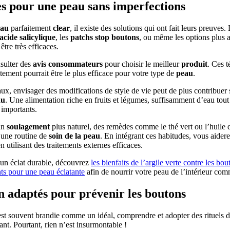
es pour une peau sans imperfections
eau
parfaitement
clear
, il existe des solutions qui ont fait leurs preuves
acide salicylique
, les
patchs stop boutons
, ou même les options plus
tre très efficaces.
nsulter des
avis consommateurs
pour choisir le meilleur
produit
. Ces 
tement pourrait être le plus efficace pour votre type de
peau
.
ux, envisager des modifications de style de vie peut de plus contribuer 
au
. Une alimentation riche en fruits et légumes, suffisamment d’eau tout
 importants.
un
soulagement
plus naturel, des remèdes comme le thé vert ou l’huile d
 une routine de
soin de la peau
. En intégrant ces habitudes, vous aider
en utilisant des traitements externes efficaces.
 un éclat durable, découvrez
les bienfaits de l’argile verte contre les bou
nts pour une peau éclatante
afin de nourrir votre peau de l’intérieur com
in adaptés pour prévenir les boutons
est souvent brandie comme un idéal, comprendre et adopter des rituels 
nt. Pourtant, rien n’est insurmontable !