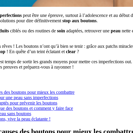
perfections
peut être une épreuve, surtout à l’adolescence et au début d
 solutions pour dire définitivement
stop aux boutons
.
duits
ciblés ou des routines de
soin
adaptées, retrouver une
peau
nette 
 rêves ! Les boutons n’ont qu’à bien se tenir : grâce aux patchs miracles 
top
! En quête d’un teint éclatant et
clear
?
est temps de sortir les grands moyens pour mettre ces imperfections out.
urs preuves et préparez-vous à rayonner !
s des boutons pour mieux les combattre
our une peau sans imperfections
daptés pour prévenir les boutons
ue des boutons et comment y faire face
peau sans boutons
s, vive la peau éclatante !
auses des boutons pour mieux les combattr