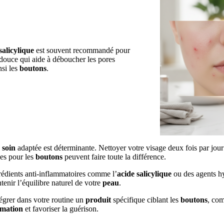
salicylique
est souvent recommandé pour
 douce qui aide à déboucher les pores
nsi les
boutons
.
e
soin
adaptée est déterminante. Nettoyer votre visage deux fois par jou
es pour les
boutons
peuvent faire toute la différence.
rédients anti-inflammatoires comme l’
acide salicylique
ou des agents hy
tenir l’équilibre naturel de votre
peau
.
tégrer dans votre routine un
produit
spécifique ciblant les
boutons
, co
mmation
et favoriser la guérison.