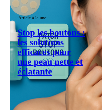
Article à la une
Stop les boutons :
les solutions
efficaces pour
une peau nette et
éclatante