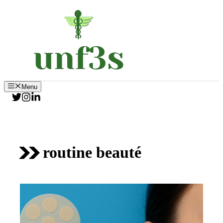
Aller
au
contenu
Menu
routine beauté