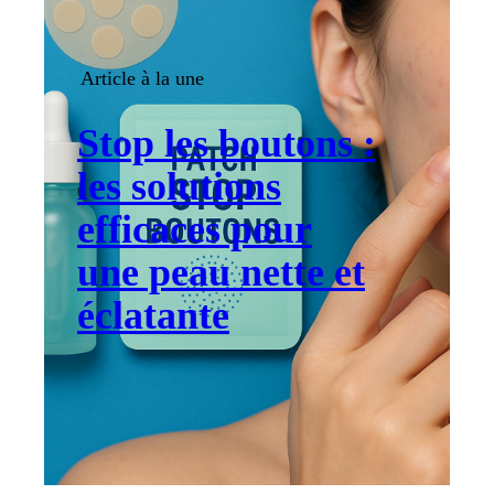
Article à la une
Stop les boutons :
les solutions
efficaces pour
une peau nette et
éclatante