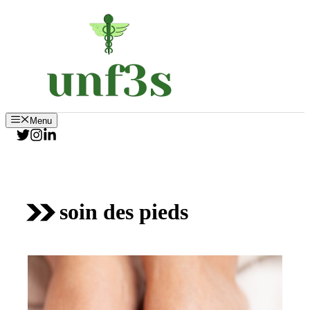
Aller
au
contenu
Menu
soin des pieds