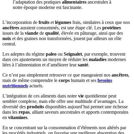
l’adaptation des pratiques
alimentaires
ancestrales à
notre époque moderne est fascinante.
L’incorporation de
fruits
et
légumes
frais, similaires à ceux que nos
ancêtres
auraient consommés, est une étape clé. Les
protéines
issues de la
viande
de
qualité
, élevée en pâturage, ainsi que des
noix
et des graines non transformées, jouent par ailleurs un rôle
central.
Les adeptes du régime
paleo
ou
Seignalet
, par exemple, trouvent
dans ces ajustements un moyen de réduire les
maladies
modernes
liées à l’alimentation et d’améliorer leur
santé
.
Ce n’est pas simplement retrouver ce que mangeaient nos
ancêtres
,
mais de même comprendre le
corps
humain et ses
besoins
nutritionnels
actuels.
L’intégration de ces aliments dans notre
vie
quotidienne peut
sembler complexe, mais elle offre une multitude d’avantages. La
diversité des
produits
disponibles aujourd’hui permet une richesse
dans les
repas
, alliant saveurs ancestrales et apports contemporains
en
vitamines
.
En se concentrant sur la consommation d’éléments non altérés par
les procédés industriels, on favorise une meilleure absorption des