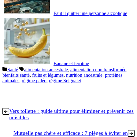
Faut il quitter une personne alcoolique
Banane et ferritine
Catégories
Étiquettes
Santé
alimentation ancestrale
,
alimentation non transformée
,
bienfaits santé
,
fruits et légumes
,
nutrition ancestrale
,
protéines
animales
,
régime paléo
,
régime Seignalet
Vers toilette : guide ultime pour éliminer et prévenir ces
nuisibles
Mutuelle pas chère et efficace : 7 pièges à éviter en