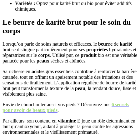
Variétés :
Optez pour karité brut ou bio pour éviter additifs
chimiques.
Le beurre de karité brut pour le soin du
corps
Lorsqu’on parle de soins naturels et efficaces, le
beurre
de
karité
brut se distingue particulièrement pour ses
propriétés
hydratantes et
réparatrices sur le
corps
. Utilisé pur, ce
produit
bio est une véritable
panacée pour les
peaux
sèches et abîmées.
Sa richesse en
acides
gras essentiels contribue à renforcer la barrière
cutanée, tout en offrant un apaisement notable des irritations et des
sensations de tiraillement. L’application régulière de beurre de karité
brut peut transformer la texture de la
peau
, la rendant douce, lisse et
visiblement plus saine.
Envie de chouchouter aussi vos pieds ? Découvrez nos
6 secrets
pour avoir de beaux pieds
.
Par ailleurs, son contenu en
vitamine
E joue un rôle déterminant en
tant qu’antioxydant, aidant à protéger la peau contre les agressions
environnementales et le vieillissement prématuré.