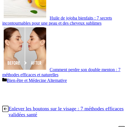
Huile de jojoba bienfaits : 7 secrets
incontournables pour une peau et des cheveux sublimes
Comment perdre son double menton : 7
méthodes efficaces et naturelles
Catégories
Bien-être et Médecine Alternative
Enlever les boutons sur le visage : 7 méthodes efficaces
validées santé