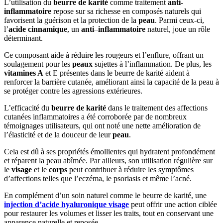
L’utilisation du
beurre de karité
comme traitement
anti-
inflammatoire
repose sur sa richesse en composés naturels qui
favorisent la guérison et la protection de la
peau
. Parmi ceux-ci,
l’
acide cinnamique
, un
anti
–
inflammatoire
naturel, joue un rôle
déterminant.
Ce composant aide à réduire les rougeurs et l’enflure, offrant un
soulagement pour les
peaux
sujettes à l’inflammation. De plus, les
vitamines A
et E présentes dans le beurre de karité aident à
renforcer la barrière cutanée, améliorant ainsi la capacité de la peau à
se protéger contre les agressions extérieures.
L’efficacité du
beurre de karité
dans le traitement des affections
cutanées inflammatoires a été corroborée par de nombreux
témoignages utilisateurs, qui ont noté une nette amélioration de
l’élasticité et de la douceur de leur
peau
.
Cela est dû à ses propriétés émollientes qui hydratent profondément
et réparent la peau abîmée. Par ailleurs, son utilisation régulière sur
le
visage
et le
corps
peut contribuer à réduire les symptômes
d’affections telles que l’eczéma, le psoriasis et même l’acné.
En complément d’un soin naturel comme le beurre de karité, une
injection d’acide hyaluronique visage
peut offrir une action ciblée
pour restaurer les volumes et lisser les traits, tout en conservant une
apparence naturelle et reposée.