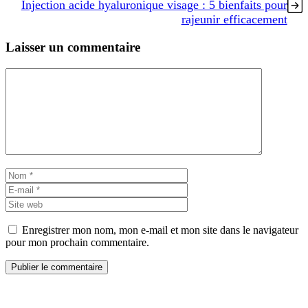
Injection acide hyaluronique visage : 5 bienfaits pour
rajeunir efficacement
Laisser un commentaire
Commentaire
Nom
E-
mail
Site
web
Enregistrer mon nom, mon e-mail et mon site dans le navigateur
pour mon prochain commentaire.