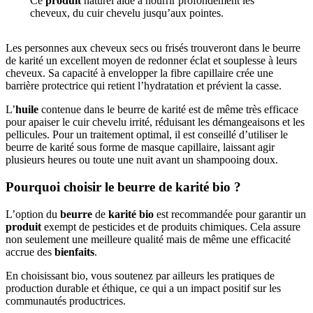
Ce
produit
naturel aide à nourrir profondément les
cheveux, du cuir chevelu jusqu’aux pointes.
Les personnes aux cheveux secs ou frisés trouveront dans le beurre
de karité un excellent moyen de redonner éclat et souplesse à leurs
cheveux. Sa capacité à envelopper la fibre capillaire crée une
barrière protectrice qui retient l’hydratation et prévient la casse.
L’
huile
contenue dans le beurre de karité est de même très efficace
pour apaiser le cuir chevelu irrité, réduisant les démangeaisons et les
pellicules. Pour un traitement optimal, il est conseillé d’utiliser le
beurre de karité sous forme de masque capillaire, laissant agir
plusieurs heures ou toute une nuit avant un shampooing doux.
Pourquoi choisir le beurre de karité bio ?
L’option du
beurre
de
karité
bio
est recommandée pour garantir un
produit
exempt de pesticides et de produits chimiques. Cela assure
non seulement une meilleure qualité mais de même une efficacité
accrue des
bienfaits
.
En choisissant bio, vous soutenez par ailleurs les pratiques de
production durable et éthique, ce qui a un impact positif sur les
communautés productrices.