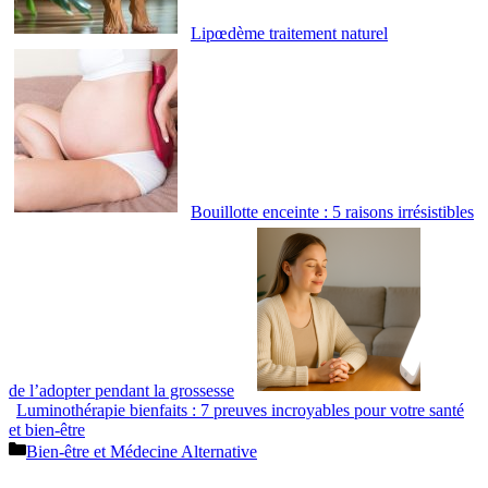
Lipœdème traitement naturel
Bouillotte enceinte : 5 raisons irrésistibles
de l’adopter pendant la grossesse
Luminothérapie bienfaits : 7 preuves incroyables pour votre santé
et bien-être
Catégories
Bien-être et Médecine Alternative