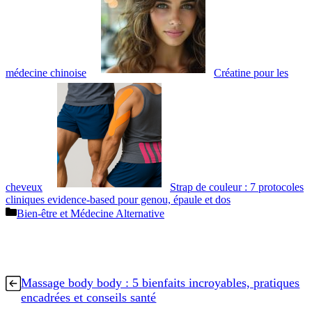
médecine chinoise
Créatine pour les
cheveux
Strap de couleur : 7 protocoles
cliniques evidence‑based pour genou, épaule et dos
Catégories
Bien-être et Médecine Alternative
Massage body body : 5 bienfaits incroyables, pratiques
encadrées et conseils santé