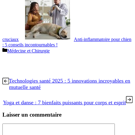
cruciaux
Anti-inflammatoire pour chien
: 5 conseils incontournables !
Catégories
Médecine et Chirurgie
Technologies santé 2025 : 5 innovations incroyables en
mutuelle santé
Yoga et danse : 7 bienfaits puissants pour corps et esprit
Laisser un commentaire
Commentaire