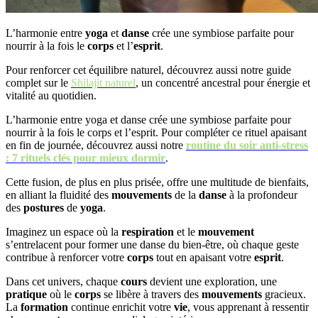
L’harmonie entre
yoga
et
danse
crée une symbiose parfaite pour
nourrir à la fois le
corps
et l’
esprit
.
Pour renforcer cet équilibre naturel, découvrez aussi notre guide
complet sur le
Shilajit naturel
, un concentré ancestral pour énergie et
vitalité au quotidien.
L’harmonie entre yoga et danse crée une symbiose parfaite pour
nourrir à la fois le corps et l’esprit. Pour compléter ce rituel apaisant
en fin de journée, découvrez aussi notre
routine du soir anti-stress
: 7 rituels clés pour mieux dormir
.
Cette fusion, de plus en plus prisée, offre une multitude de bienfaits,
en alliant la fluidité des
mouvements
de la
danse
à la profondeur
des
postures
de
yoga
.
Imaginez un espace où la
respiration
et le
mouvement
s’entrelacent pour former une danse du bien-être, où chaque geste
contribue à renforcer votre
corps
tout en apaisant votre
esprit
.
Dans cet univers, chaque
cours
devient une exploration, une
pratique
où le
corps
se libère à travers des
mouvements
gracieux.
La
formation
continue enrichit votre
vie
, vous apprenant à ressentir