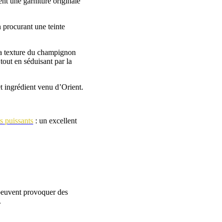
t une garniture originale
n procurant une teinte
la texture du champignon
tout en séduisant par la
t ingrédient venu d’Orient.
ts puissants
: un excellent
 peuvent provoquer des
.