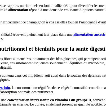
 ses apports nutritionnels en font un allié idéal pour diversifier les me
itaké alimentation
répond à une demande croissante d’options naturell
 efficacement ce champignon à vos assiettes tout en l’associant à d’aut
hiitaké trouvent pleinement leur place dans une
alimentation ancestr
es.
nutritionnel et bienfaits pour la santé digest
fibres alimentaires, notamment des bêta-glucanes, qui participent act
 texture, ces substances visqueuses soutiennent l’équilibre du microbiote,
igestif.
 contenu dans cet ingrédient, agit aussi dans le soutien des défenses na
giques.
ex info
, la consommation régulière de ce végétal comestible contribue a
’absorption optimale des nutriments.
e une
concentration intéressante en vitamines du groupe B
, souvent 
riments en énergie. Le cuivre, également présent en quantité notable, c