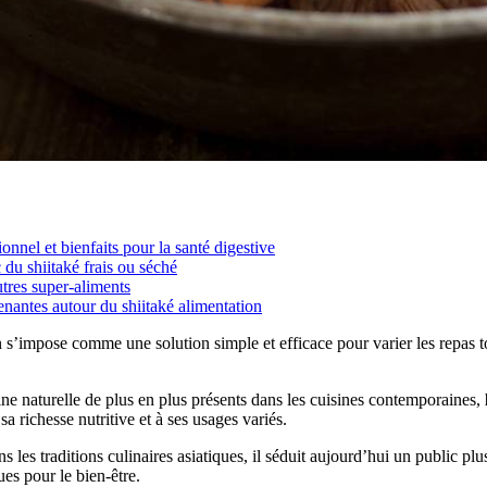
tionnel et bienfaits pour la santé digestive
 du shiitaké frais ou séché
tres super-aliments
nantes autour du shiitaké alimentation
 s’impose comme une solution simple et efficace pour varier les repas to
ine naturelle de plus en plus présents dans les cuisines contemporaines,
a richesse nutritive et à ses usages variés.
 les traditions culinaires asiatiques, il séduit aujourd’hui un public plu
ues pour le bien-être.