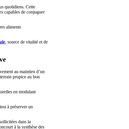
nus quotidiens. Cette
es capables de conjuguer
res aliments
ale
, source de vitalité et de
ive
ivement au maintien d’un
 terrain propice au bon
turelles en modulant
insi à préserver un
sollicitées dans la
oncourt à la synthèse des