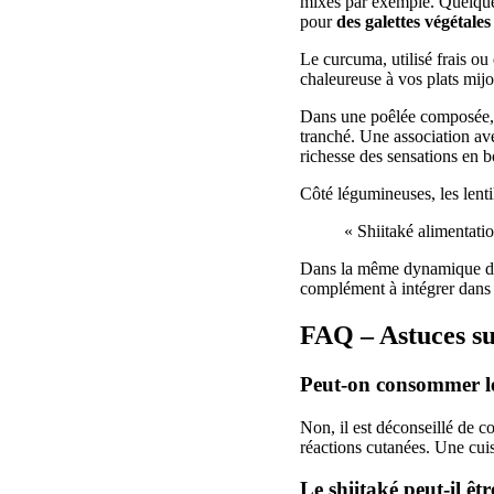
mixés par exemple. Quelque
pour
des galettes végétales
Le curcuma, utilisé frais ou
chaleureuse à vos plats mijo
Dans une poêlée composée, l
tranché. Une association ave
richesse des sensations en 
Côté légumineuses, les lenti
« Shiitaké alimentati
Dans la même dynamique de
complément à intégrer dans 
FAQ – Astuces su
Peut-on consommer le 
Non, il est déconseillé de 
réactions cutanées. Une cuis
Le shiitaké peut-il ê