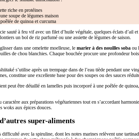
tte riche en protéines
 une soupe de légumes maison
poêlée de quinoa et curcuma
récie sauté à feu vif avec un filet d’huile végétale, quelques éclats d’ail e
tiers un bol de riz parfumé ou une assiette de légumes de saison.
 glisser dans une omelette moelleuse, le
marier à des nouilles soba
ou l
euilles de chou blanchies. Chaque bouchée procure une profondeur boisé
hiitaké s’utilise après un trempage dans de l’eau tiède pendant une vin
mes, constitue une excellente base pour des soupes ou des sauces réduit
ient peut être détaillé en lamelles puis incorporé à une poêlée de quinoa,
u caractère aux préparations végétariennes tout en s’accordant harmoni
des woks aux épices douces.
 d’autres super-aliments
 difficulté avec la spiruline, dont les notes marines relèvent une tartina