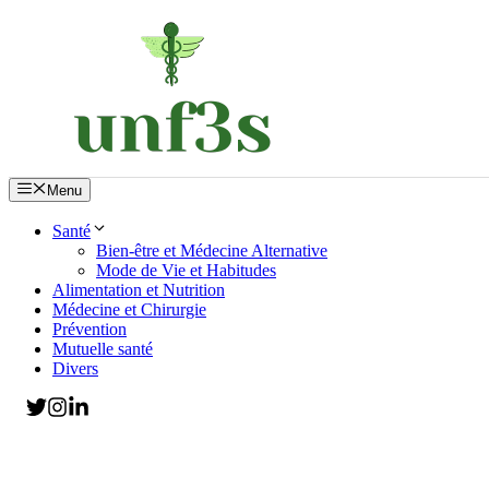
Aller
au
contenu
Menu
Santé
Bien-être et Médecine Alternative
Mode de Vie et Habitudes
Alimentation et Nutrition
Médecine et Chirurgie
Prévention
Mutuelle santé
Divers