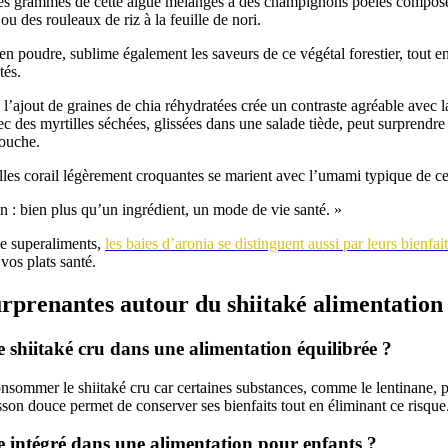
s grammes de cette algue mélangés à des champignons poêlés composen
ou des rouleaux de riz à la feuille de nori.
 en poudre, sublime également les saveurs de ce végétal forestier, tout e
tés.
’ajout de graines de chia réhydratées crée un contraste agréable avec 
c des myrtilles séchées, glissées dans une salade tiède, peut surprendre 
bouche.
lles corail légèrement croquantes se marient avec l’umami typique de ce
on : bien plus qu’un ingrédient, un mode de vie santé. »
 superaliments,
les baies d’aronia se distinguent aussi par leurs bienfai
vos plats santé.
rprenantes autour du shiitaké alimentation
shiitaké cru dans une alimentation équilibrée ?
consommer le shiitaké cru car certaines substances, comme le lentinane,
son douce permet de conserver ses bienfaits tout en éliminant ce risque
tre intégré dans une alimentation pour enfants ?