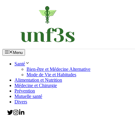
Aller
au
contenu
Menu
Santé
Bien-être et Médecine Alternative
Mode de Vie et Habitudes
Alimentation et Nutrition
Médecine et Chirurgie
Prévention
Mutuelle santé
Divers