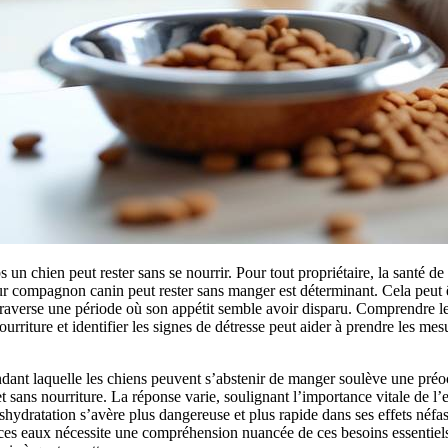
n chien peut rester sans se nourrir. Pour tout propriétaire, la santé de 
r compagnon canin peut rester sans manger est déterminant. Cela peut ê
traverse une période où son appétit semble avoir disparu. Comprendre les
ourriture et identifier les signes de détresse peut aider à prendre les me
ndant laquelle les chiens peuvent s’abstenir de manger soulève une préo
et sans nourriture. La réponse varie, soulignant l’importance vitale de l’e
hydratation s’avère plus dangereuse et plus rapide dans ses effets néfas
ces eaux nécessite une compréhension nuancée de ces besoins essentiels,