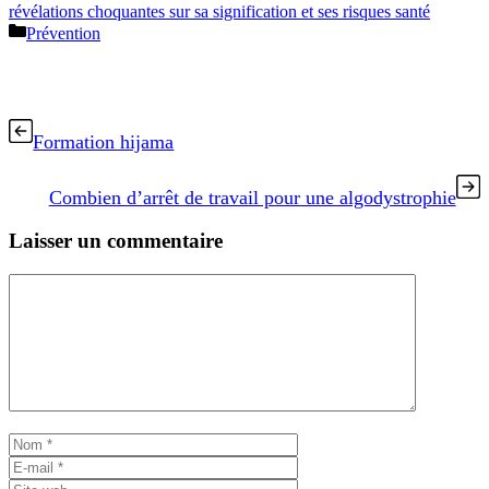
révélations choquantes sur sa signification et ses risques santé
Catégories
Prévention
Formation hijama
Combien d’arrêt de travail pour une algodystrophie
Laisser un commentaire
Commentaire
Nom
E-
mail
Site
web