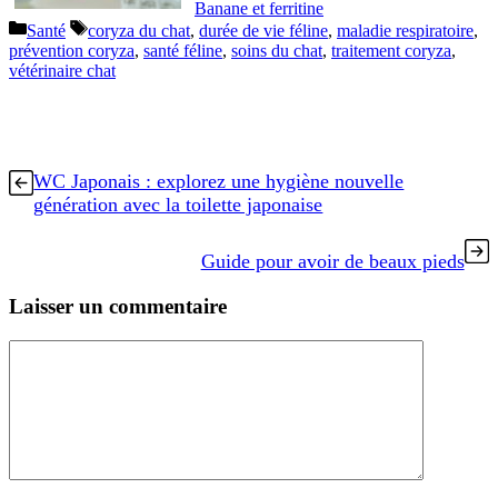
Banane et ferritine
Catégories
Étiquettes
Santé
coryza du chat
,
durée de vie féline
,
maladie respiratoire
,
prévention coryza
,
santé féline
,
soins du chat
,
traitement coryza
,
vétérinaire chat
WC Japonais : explorez une hygiène nouvelle
génération avec la toilette japonaise
Guide pour avoir de beaux pieds
Laisser un commentaire
Commentaire