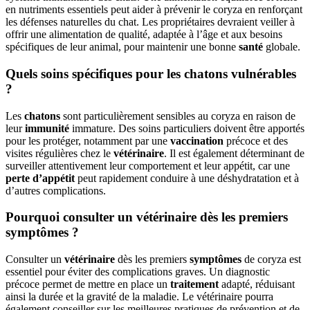
en nutriments essentiels peut aider à prévenir le coryza en renforçant
les défenses naturelles du chat. Les propriétaires devraient veiller à
offrir une alimentation de qualité, adaptée à l’âge et aux besoins
spécifiques de leur animal, pour maintenir une bonne
santé
globale.
Quels soins spécifiques pour les chatons vulnérables
?
Les
chatons
sont particulièrement sensibles au coryza en raison de
leur
immunité
immature. Des soins particuliers doivent être apportés
pour les protéger, notamment par une
vaccination
précoce et des
visites régulières chez le
vétérinaire
. Il est également déterminant de
surveiller attentivement leur comportement et leur appétit, car une
perte d’appétit
peut rapidement conduire à une déshydratation et à
d’autres complications.
Pourquoi consulter un vétérinaire dès les premiers
symptômes ?
Consulter un
vétérinaire
dès les premiers
symptômes
de coryza est
essentiel pour éviter des complications graves. Un diagnostic
précoce permet de mettre en place un
traitement
adapté, réduisant
ainsi la durée et la gravité de la maladie. Le vétérinaire pourra
également conseiller sur les meilleures pratiques de prévention et de