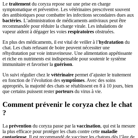
Le
traitement
du coryza repose sur une prise en charge
symptomatique et préventive. Les vétérinaires prescrivent souvent
des antibiotiques pour combattre les infections secondaires dues aux
bactéries
. L’administration de médicaments antiviraux peut être
recommandée pour réduire la charge virale. Les inhalations de
vapeur aident à dégager les voies
respiratoires
obstruées.
En plus des médicaments, il est vital de veiller à l’
hydratation
du
chat. Les chats refusant de boire peuvent nécessiter une
réhydratation par voie intraveineuse. Une alimentation appétissante
et riche en nutriments est indispensable pour soutenir le système
immunitaire et favoriser la
guérison
.
Un suivi régulier chez le
vétérinaire
permet d’ajuster le traitement
en fonction de l’évolution des
symptômes
. Avec des soins
appropriés, la majorité des chats se rétablissent en 8 à 10 jours, bien
que certains puissent rester
porteurs
du virus à vie.
Comment prévenir le coryza chez le chat
?
La
prévention
du coryza passe par la
vaccination
, qui est la mesure
la plus efficace pour protéger les chats contre cette
maladie
contagieuse
. Il est recommandé de vacciner les chatons dès l’âge de