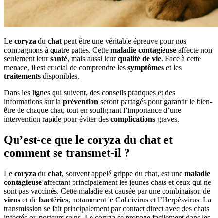
Le
coryza
du
chat
peut être une véritable épreuve pour nos
compagnons à quatre pattes. Cette
maladie
contagieuse
affecte non
seulement leur
santé
, mais aussi leur
qualité de vie
. Face à cette
menace, il est crucial de comprendre les
symptômes
et les
traitements
disponibles.
Dans les lignes qui suivent, des conseils pratiques et des
informations sur la
prévention
seront partagés pour garantir le bien-
être de chaque chat, tout en soulignant l’importance d’une
intervention rapide pour éviter des
complications
graves.
Qu’est-ce que le coryza du chat et
comment se transmet-il ?
Le
coryza
du
chat
, souvent appelé grippe du chat, est une
maladie
contagieuse
affectant principalement les jeunes chats et ceux qui ne
sont pas vaccinés. Cette maladie est causée par une combinaison de
virus
et de
bactéries
, notamment le Calicivirus et l’Herpèsvirus. La
transmission se fait principalement par contact direct avec des chats
infectés ou porteurs sains. Le coryza se propage facilement dans les